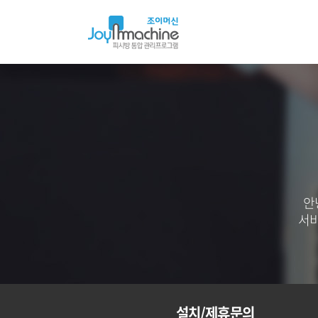
아
이
머
신
안
서비
설치/제휴문의