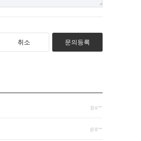
취소
문의등록
정수**
문주**